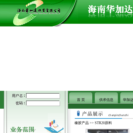
首 页
供求信息
华加
橡胶产品
>> STR20原料