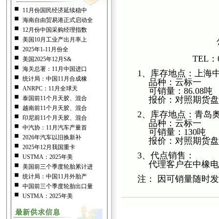
11月份国民经济延续稳中
海南自由贸易港正式启动全
12月份中国采购经理指数
4月29日
美国10月工业产出月率上
公布时间：200
发布人：
2025年1-11月份全
TEL：0898-363
美国2025年12月S&
海关总署：11月中国进口
1、库存地点：上
统计局：中国11月合成橡
品种：云标一
ANRPC：11月全球天
可销量：86.08吨
泰国前11个月天胶、混合
报价：对照期货盘RU
越南前11个月天胶、混合
2、库存地点：青
印尼前11个月天胶、混合
品种：云标一
中汽协：11月汽车产量首
可销量：130吨
2026年汽车以旧换新补
报价：对照期货盘RU
2025年12月我国重卡
3、代点销售：
USTMA：2025年美
代理客户在中橡电子
美国前三个季度轮胎累计进
统计局：中国11月外胎产
注： 因可销量随时
中国前三个季度轮胎出口量
USTMA：2025年美