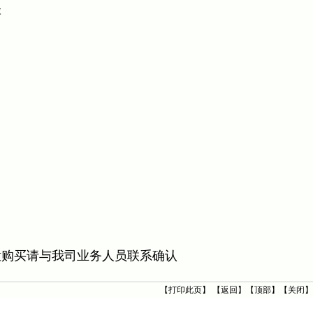
次
意购买请与我司业务人员联系确认
【
打印此页
】 【
返回
】【
顶部
】【
关闭
】