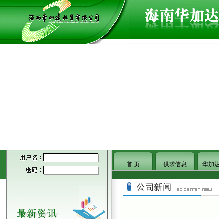
首 页
供求信息
华加