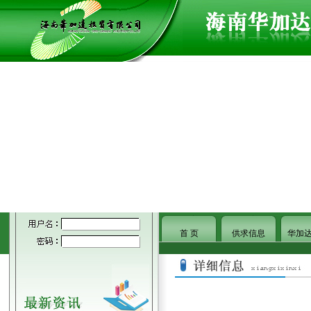
首 页
供求信息
华加