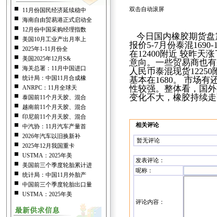
双击自动滚屏
11月份国民经济延续稳中
海南自由贸易港正式启动全
12月份中国采购经理指数
今日国内橡胶期货盘震荡
美国10月工业产出月率上
报价5-7月份泰混169
2025年1-11月份全
在12400附近 较昨
美国2025年12月S&
意向。一些贸易商也有
海关总署：11月中国进口
人民币泰混现货1225
统计局：中国11月合成橡
基本在1680。 市场
性较强。整体看，国外
ANRPC：11月全球天
变化不大，橡胶持续走
泰国前11个月天胶、混合
越南前11个月天胶、混合
印尼前11个月天胶、混合
相关评论
中汽协：11月汽车产量首
2026年汽车以旧换新补
暂无评论
2025年12月我国重卡
USTMA：2025年美
发表评论
：
美国前三个季度轮胎累计进
呢称：
统计局：中国11月外胎产
中国前三个季度轮胎出口量
USTMA：2025年美
评论内容：