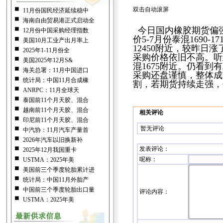
双击自动滚屏
11月份国民经济延续稳中
海南自由贸易港正式启动全
今日国内橡胶期货偏强震
12月份中国采购经理指数
价5-7月份泰混1690
美国10月工业产出月率上
12450附近，较昨日
2025年1-11月份全
采购价格依旧不高。听到
美国2025年12月S&
混1675附近。仍看
海关总署：11月中国进口
采购还盘谨慎，整体成
统计局：中国11月合成橡
割，若期货持续走强，
ANRPC：11月全球天
泰国前11个月天胶、混合
越南前11个月天胶、混合
相关评论
印尼前11个月天胶、混合
暂无评论
中汽协：11月汽车产量首
2026年汽车以旧换新补
发表评论
：
2025年12月我国重卡
呢称：
USTMA：2025年美
美国前三个季度轮胎累计进
统计局：中国11月外胎产
中国前三个季度轮胎出口量
评论内容：
USTMA：2025年美