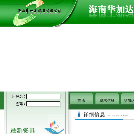
首 页
供求信息
华加