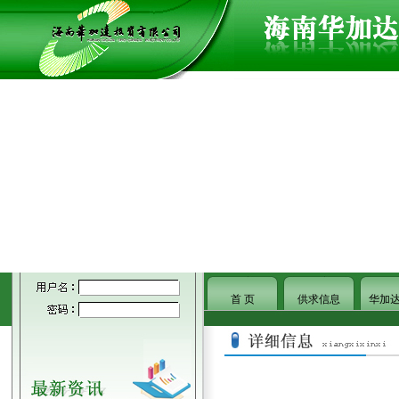
首 页
供求信息
华加