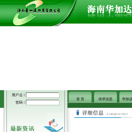
首 页
供求信息
华加