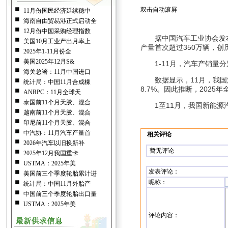
双击自动滚屏
11月份国民经济延续稳中
海南自由贸易港正式启动全
12月份中国采购经理指数
据中国汽车工业协会发布的
美国10月工业产出月率上
产量首次超过350万辆，创
2025年1-11月份全
美国2025年12月S&
1-11月，汽车产销量分别
海关总署：11月中国进口
数据显示，11月，我国汽
统计局：中国11月合成橡
8.7%。因此推断，2025
ANRPC：11月全球天
泰国前11个月天胶、混合
1至11月，我国新能源
越南前11个月天胶、混合
印尼前11个月天胶、混合
中汽协：11月汽车产量首
相关评论
2026年汽车以旧换新补
暂无评论
2025年12月我国重卡
USTMA：2025年美
发表评论
：
美国前三个季度轮胎累计进
呢称：
统计局：中国11月外胎产
中国前三个季度轮胎出口量
USTMA：2025年美
评论内容：